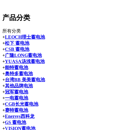
产品分类
所有分类
+
LEOCH理士蓄电池
+
松下 蓄电池
+
CSB 蓄电池
+
广隆LONG蓄电池
+
YUASA汤浅蓄电池
+
能特蓄电池
+
奥特多蓄电池
+
台湾BB 美美蓄电池
+
其他品牌电池
+
冠军蓄电池
+
一电蓄电池
+
CGB长光蓄电池
+
赛特蓄电池
+
Enersys西科龙
+
GS 蓄电池
+
VISION蓄电池